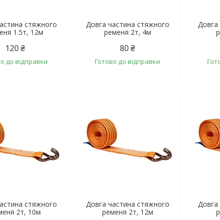
частина стяжного
Довга частина стяжного
Довга
еня 1.5т, 12м
ременя 2т, 4м
р
120 ₴
80 ₴
о до відправки
Готово до відправки
Гот
частина стяжного
Довга частина стяжного
Довга
меня 2т, 10м
ременя 2т, 12м
р