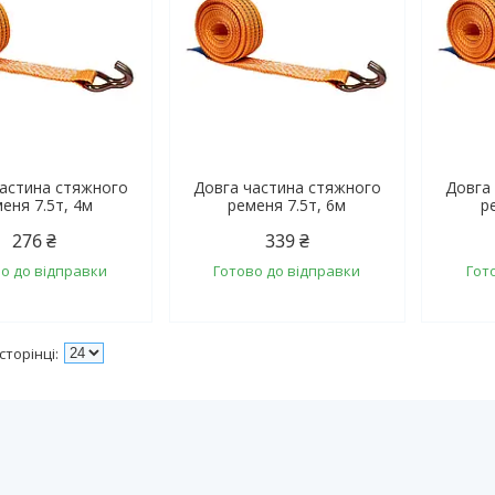
частина стяжного
Довга частина стяжного
Довга
еня 7.5т, 4м
ременя 7.5т, 6м
р
276 ₴
339 ₴
о до відправки
Готово до відправки
Гот