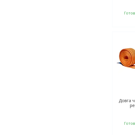
Готов
Довга 
ре
Готов