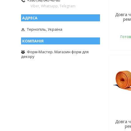
+380 (98) 645-43-80
Viber, Whatsapp, Telegram
Довга 
рем
Тернопіль, Україна
Готов
Форм-Мастер. Магазин форм для
декору
Довга 
ре