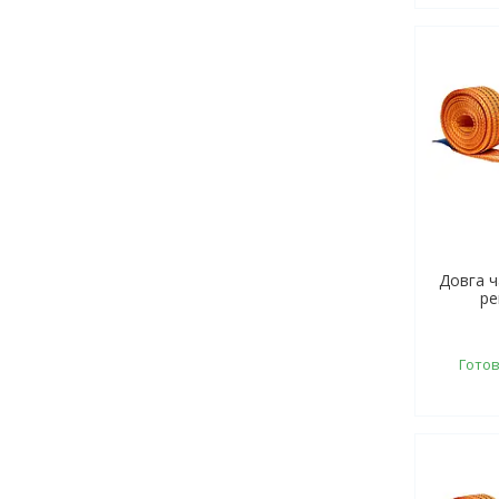
Довга 
ре
Готов