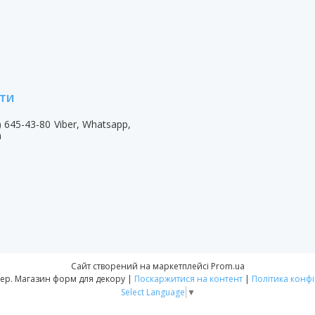
) 645-43-80
Viber, Whatsapp,
m
Сайт створений на маркетплейсі
Prom.ua
Форм-Мастер. Магазин форм для декору |
Поскаржитися на контент
|
Політика конфі
Select Language
▼