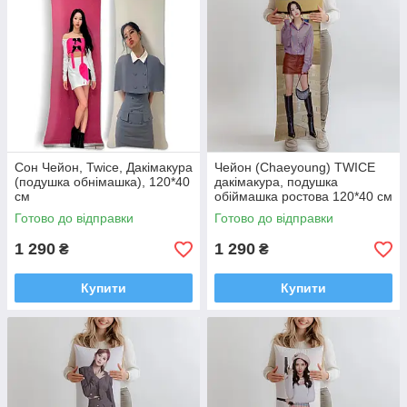
Сон Чейон, Twice, Дакімакура
Чейон (Chaeyoung) TWICE
(подушка обнімашка), 120*40
дакімакура, подушка
см
обіймашка ростова 120*40 см
Готово до відправки
Готово до відправки
1 290
1 290
₴
₴
Купити
Купити