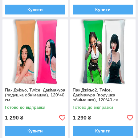
Купити
Купити
Пак Джіхьо, Twice, Дакімакура
Пак Джіхьо2, Twice,
(подушка обнімашка), 120*40
Дакімакура (подушка
см
обнімашка), 120*40 см
Готово до відправки
Готово до відправки
1 290
1 290
₴
₴
Купити
Купити