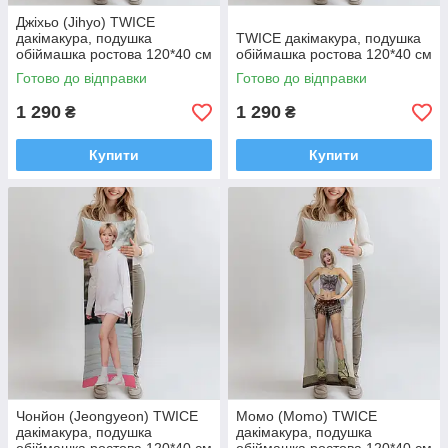
Джіхьо (Jihyo) TWICE
дакімакура, подушка
TWICE дакімакура, подушка
обіймашка ростова 120*40 см
обіймашка ростова 120*40 см
Готово до відправки
Готово до відправки
1 290
1 290
₴
₴
Купити
Купити
Чонйон (Jeongyeon) TWICE
Момо (Momo) TWICE
дакімакура, подушка
дакімакура, подушка