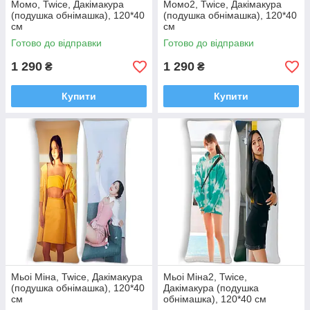
Момо, Twice, Дакімакура
Момо2, Twice, Дакімакура
(подушка обнімашка), 120*40
(подушка обнімашка), 120*40
см
см
Готово до відправки
Готово до відправки
1 290
1 290
₴
₴
Купити
Купити
Мьоі Міна, Twice, Дакімакура
Мьоі Міна2, Twice,
(подушка обнімашка), 120*40
Дакімакура (подушка
см
обнімашка), 120*40 см