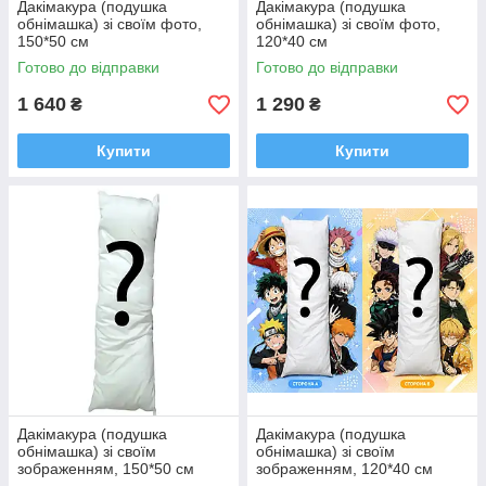
Дакімакура (подушка
Дакімакура (подушка
обнімашка) зі своїм фото,
обнімашка) зі своїм фото,
150*50 см
120*40 см
Готово до відправки
Готово до відправки
1 640
1 290
₴
₴
Купити
Купити
Дакімакура (подушка
Дакімакура (подушка
обнімашка) зі своїм
обнімашка) зі своїм
зображенням, 150*50 см
зображенням, 120*40 см