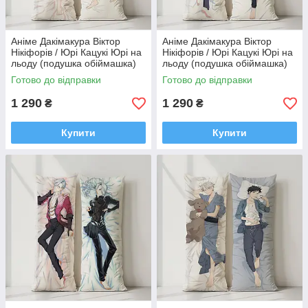
Аніме Дакімакура Віктор
Аніме Дакімакура Віктор
Нікіфорів / Юрі Кацукі Юрі на
Нікіфорів / Юрі Кацукі Юрі на
льоду (подушка обіймашка)
льоду (подушка обіймашка)
120*40 см
120*40 см
Готово до відправки
Готово до відправки
1 290
1 290
₴
₴
Купити
Купити