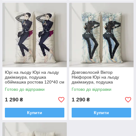
Юрі на льоду Юрі на льоду
Довговолосий Віктор
дакімакура, подушка
Нікіфоров Юрі на льоду
обіймашка ростова 120*40 см
дакімакура, подушка
обіймашка ростова 120*40 см
Готово до відправки
Готово до відправки
1 290
1 290
₴
₴
Купити
Купити