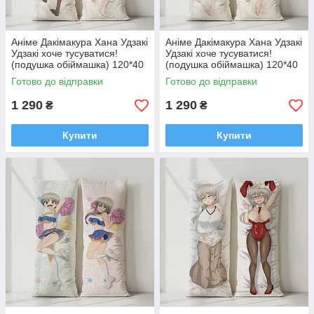
Аніме Дакімакура Хана Удзакі
Аніме Дакімакура Хана Удзакі
Удзакі хоче тусуватися!
Удзакі хоче тусуватися!
(подушка обіймашка) 120*40
(подушка обіймашка) 120*40
см
см
Готово до відправки
Готово до відправки
1 290
1 290
₴
₴
Купити
Купити