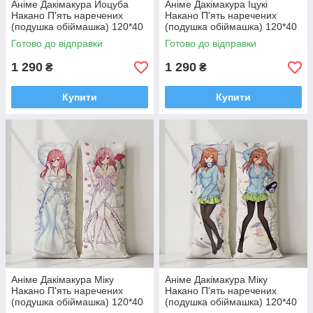
Аніме Дакімакура Йоцуба
Аніме Дакімакура Іцукі
Накано П'ять наречених
Накано П'ять наречених
(подушка обіймашка) 120*40
(подушка обіймашка) 120*40
см
см
Готово до відправки
Готово до відправки
1 290
1 290
₴
₴
Купити
Купити
Аніме Дакімакура Міку
Аніме Дакімакура Міку
Накано П'ять наречених
Накано П'ять наречених
(подушка обіймашка) 120*40
(подушка обіймашка) 120*40