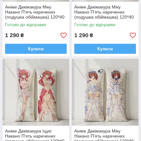
Аніме Дакімакура Міку
Аніме Дакімакура Міку
Накано П'ять наречених
Накано П'ять наречених
(подушка обіймашка) 120*40
(подушка обіймашка) 120*40
см
см
Готово до відправки
Готово до відправки
1 290
1 290
₴
₴
Купити
Купити
Аніме Дакімакура Іцукі
Аніме Дакімакура Міку
Накано П'ять наречених
Накано П'ять наречених