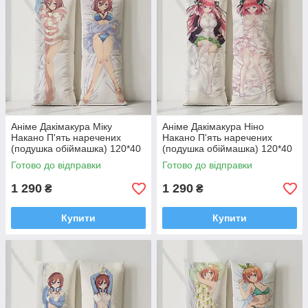
Аніме Дакімакура Міку
Аніме Дакімакура Ніно
Накано П'ять наречених
Накано П'ять наречених
(подушка обіймашка) 120*40
(подушка обіймашка) 120*40
см
см
Готово до відправки
Готово до відправки
1 290
1 290
₴
₴
Купити
Купити