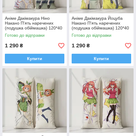
Аніме Дакімакура Ніно
Аніме Дакімакура Йоцуба
Накано П'ять наречених
Накано П'ять наречених
(подушка обіймашка) 120*40
(подушка обіймашка) 120*40
см
см
Готово до відправки
Готово до відправки
1 290
1 290
₴
₴
Купити
Купити