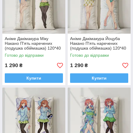
Аніме Дакімакура Міку
Аніме Дакімакура Йоцуба
Накано П'ять наречених
Накано П'ять наречених
(подушка обіймашка) 120*40
(подушка обіймашка) 120*40
см
см
Готово до відправки
Готово до відправки
1 290
1 290
₴
₴
Купити
Купити