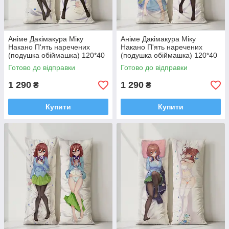
Аніме Дакімакура Міку
Аніме Дакімакура Міку
Накано П'ять наречених
Накано П'ять наречених
(подушка обіймашка) 120*40
(подушка обіймашка) 120*40
см
см
Готово до відправки
Готово до відправки
1 290
1 290
₴
₴
Купити
Купити