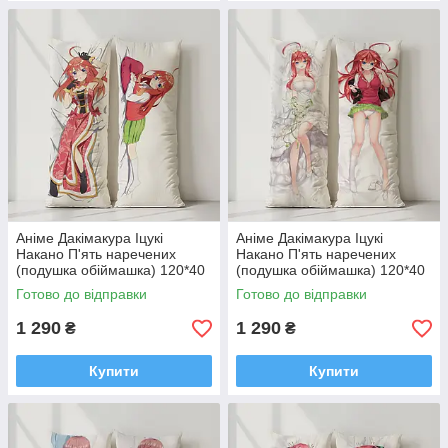
Аніме Дакімакура Іцукі
Аніме Дакімакура Іцукі
Накано П'ять наречених
Накано П'ять наречених
(подушка обіймашка) 120*40
(подушка обіймашка) 120*40
см
см
Готово до відправки
Готово до відправки
1 290
1 290
₴
₴
Купити
Купити