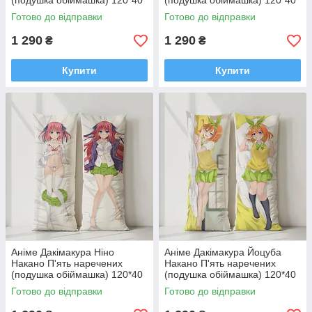
(подушка обіймашка) 120*40
(подушка обіймашка) 120*40
см
см
Готово до відправки
Готово до відправки
1 290
1 290
₴
₴
Купити
Купити
Аніме Дакімакура Ніно
Аніме Дакімакура Йоцуба
Накано П'ять наречених
Накано П'ять наречених
(подушка обіймашка) 120*40
(подушка обіймашка) 120*40
см
см
Готово до відправки
Готово до відправки