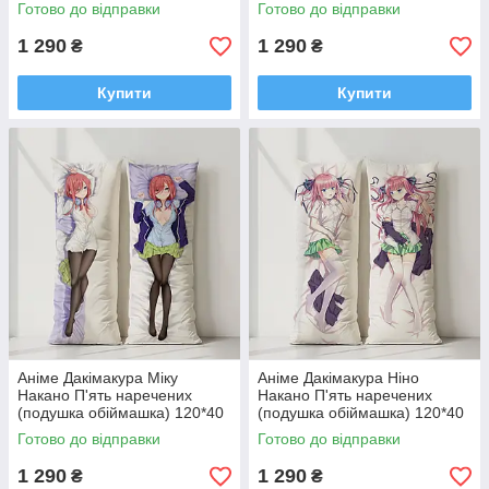
см
см
Готово до відправки
Готово до відправки
1 290
1 290
₴
₴
Купити
Купити
Аніме Дакімакура Міку
Аніме Дакімакура Ніно
Накано П'ять наречених
Накано П'ять наречених
(подушка обіймашка) 120*40
(подушка обіймашка) 120*40
см
см
Готово до відправки
Готово до відправки
1 290
1 290
₴
₴