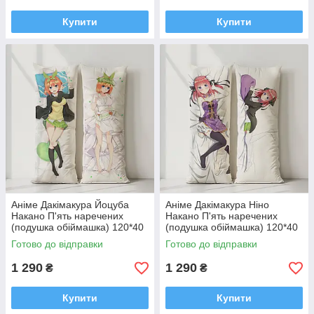
Купити
Купити
Аніме Дакімакура Йоцуба
Аніме Дакімакура Ніно
Накано П'ять наречених
Накано П'ять наречених
(подушка обіймашка) 120*40
(подушка обіймашка) 120*40
см
см
Готово до відправки
Готово до відправки
1 290
1 290
₴
₴
Купити
Купити