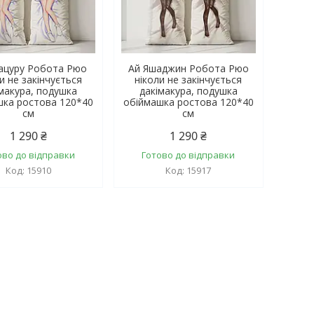
нацуру Робота Рюо
Ай Яшаджин Робота Рюо
и не закінчується
ніколи не закінчується
макура, подушка
дакімакура, подушка
шка ростова 120*40
обіймашка ростова 120*40
см
см
1 290 ₴
1 290 ₴
ово до відправки
Готово до відправки
15910
15917