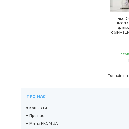
Гінко 
ніколи
дакім
обіймашк
Готов
ПРО НАС
Контакти
Про нас
Ми на PROM.UA