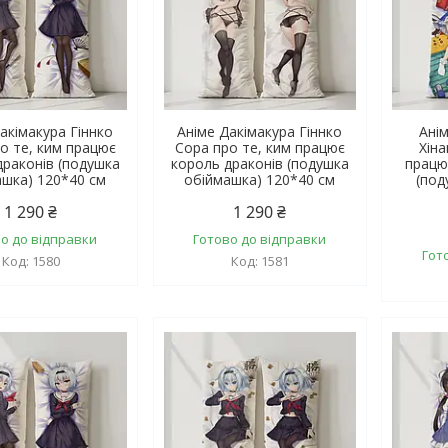
акімакура Гіннко
Аніме Дакімакура Гіннко
Ані
о те, ким працює
Сора про те, ким працює
Хіна
драконів (подушка
король драконів (подушка
працю
ашка) 120*40 см
обіймашка) 120*40 см
(под
1 290 ₴
1 290 ₴
о до відправки
Готово до відправки
Гот
1580
1581