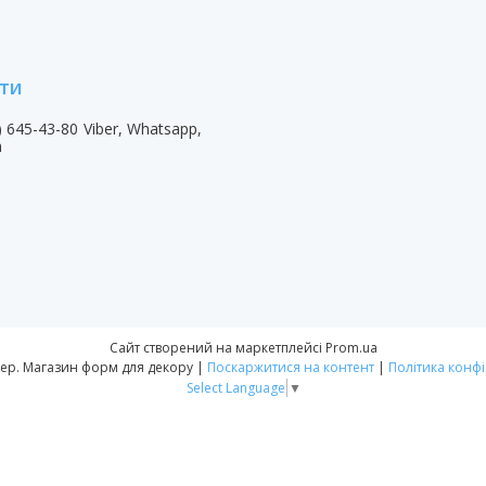
) 645-43-80
Viber, Whatsapp,
m
Сайт створений на маркетплейсі
Prom.ua
Форм-Мастер. Магазин форм для декору |
Поскаржитися на контент
|
Політика конфі
Select Language
▼