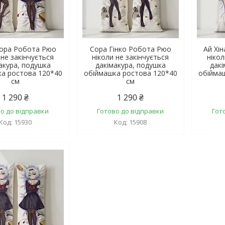
Сора Робота Рюо
Сора Гінко Робота Рюо
Ай Хі
 не закінчується
ніколи не закінчується
нікол
акура, подушка
дакімакура, подушка
дакі
а ростова 120*40
обіймашка ростова 120*40
обійма
см
см
1 290 ₴
1 290 ₴
о до відправки
Готово до відправки
Гот
15930
15908