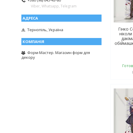
+380 (98) 645-43-80
Viber, Whatsapp, Telegram
Гінко 
Тернопіль, Україна
ніколи
дакім
обіймашк
Форм-Мастер. Магазин форм для
декору
Готов