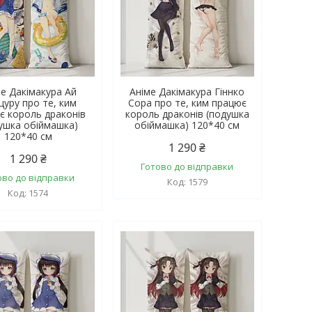
ме Дакімакура Ай
Аніме Дакімакура Гіннко
цуру про те, ким
Сора про те, ким працює
є король драконів
король драконів (подушка
ушка обіймашка)
обіймашка) 120*40 см
120*40 см
1 290 ₴
1 290 ₴
Готово до відправки
ово до відправки
1579
1574