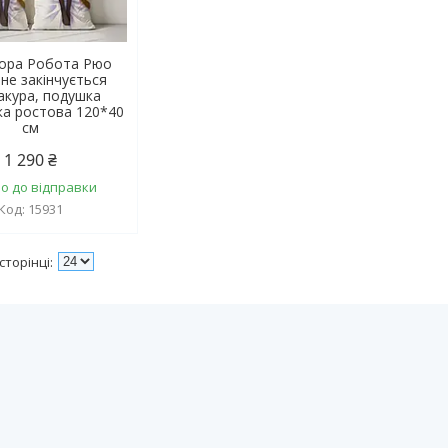
Сора Робота Рюо
 не закінчується
акура, подушка
а ростова 120*40
см
1 290 ₴
о до відправки
15931