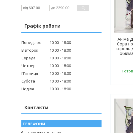
Графік роботи
Аніме Д
Понеділок
10:00
18:00
Сора пр
король 
Вівторок
10:00
18:00
обійм
Середа
10:00
18:00
Четвер
10:00
18:00
Готов
Пʼятниця
10:00
18:00
Субота
10:00
18:00
Неділя
10:00
18:00
Контакти