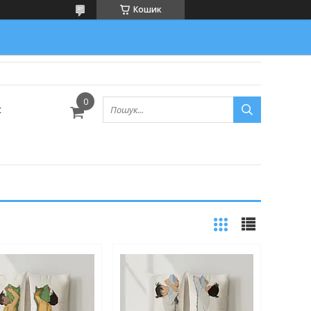
Кошик
с