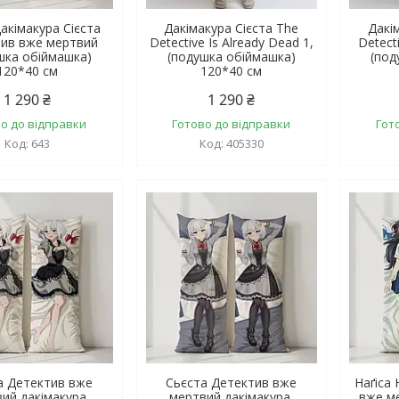
акімакура Сієста
Дакімакура Сієста The
Дакі
ив вже мертвий
Detective Is Already Dead 1,
Detect
шка обіймашка)
(подушка обіймашка)
(под
120*40 см
120*40 см
1 290 ₴
1 290 ₴
о до відправки
Готово до відправки
Гот
643
405330
а Детектив вже
Сьєста Детектив вже
Наґіса
ий дакімакура,
мертвий дакімакура,
вже ме