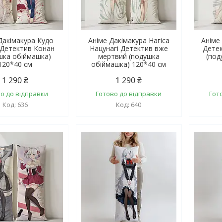
Дакімакура Кудо
Аніме Дакімакура Нагіса
Аніме
 Детектив Конан
Нацунагі Детектив вже
Дете
шка обіймашка)
мертвий (подушка
(под
120*40 см
обіймашка) 120*40 см
1 290 ₴
1 290 ₴
о до відправки
Готово до відправки
Гот
636
640