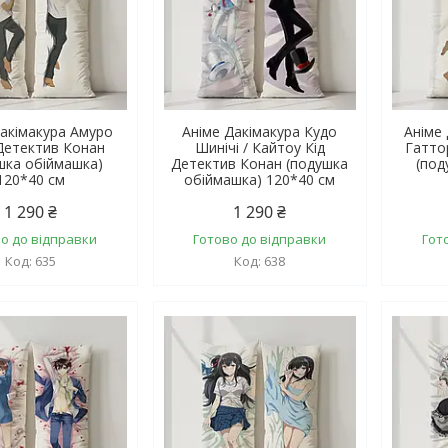
Дакімакура Амуро
Аніме Дакімакура Кудо
Аніме
Детектив Конан
Шинічі / Кайтоу Кід
Гатто
шка обіймашка)
Детектив Конан (подушка
(под
120*40 см
обіймашка) 120*40 см
1 290 ₴
1 290 ₴
о до відправки
Готово до відправки
Гот
635
638