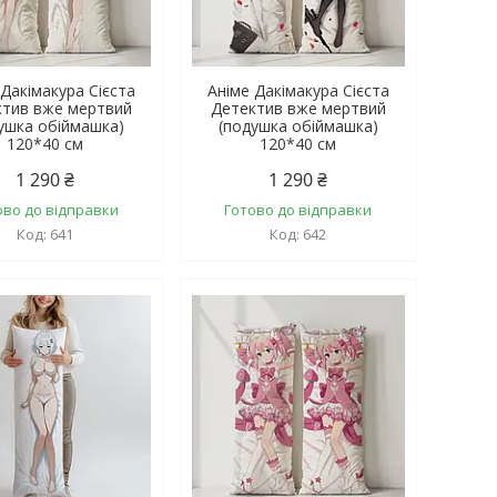
 Дакімакура Сієста
Аніме Дакімакура Сієста
ктив вже мертвий
Детектив вже мертвий
ушка обіймашка)
(подушка обіймашка)
120*40 см
120*40 см
1 290 ₴
1 290 ₴
ово до відправки
Готово до відправки
641
642