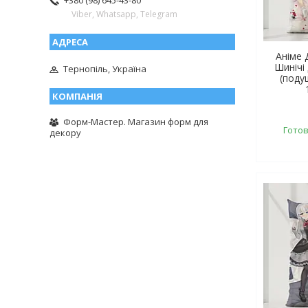
+380 (98) 645-43-80
Viber, Whatsapp, Telegram
Аніме 
Шинічі
Тернопіль, Україна
(поду
Форм-Мастер. Магазин форм для
Готов
декору