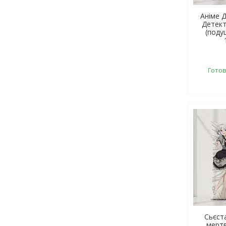
Аніме Д
Детект
(поду
Готов
Сьєст
мертв