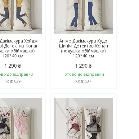
 Дакімакура Хейджі
Аніме Дакімакура Кудо
рі Детектив Конан
Шинічі Детектив Конан
ушка обіймашка)
(подушка обіймашка)
120*40 см
120*40 см
1 290 ₴
1 290 ₴
ово до відправки
Готово до відправки
639
637