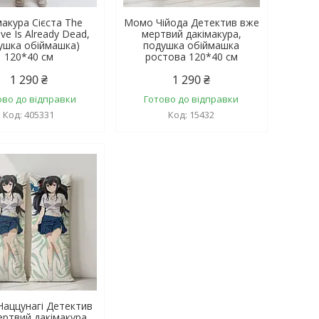
макура Сієста The
Момо Чійода Детектив вже
ive Is Already Dead,
мертвий дакімакура,
ушка обіймашка)
подушка обіймашка
120*40 см
ростова 120*40 см
1 290 ₴
1 290 ₴
ово до відправки
Готово до відправки
405331
15432
 Наццунагі Детектив
ртвий дакімакура,