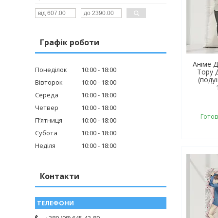
Графік роботи
Аніме 
Понеділок
10:00
18:00
Тору 
(поду
Вівторок
10:00
18:00
Середа
10:00
18:00
Четвер
10:00
18:00
Готов
Пʼятниця
10:00
18:00
Субота
10:00
18:00
Неділя
10:00
18:00
Контакти