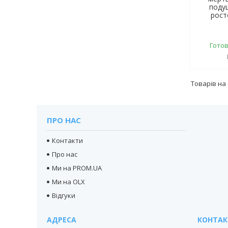
поду
рост
Готов
ПРО НАС
Контакти
Про нас
Ми на PROM.UA
Ми на OLX
Відгуки