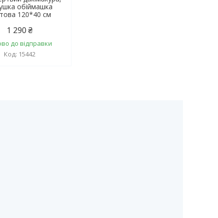
ушка обіймашка
това 120*40 см
1 290 ₴
ово до відправки
15442