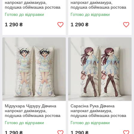
напрокат дакімакура,
напрокат дакімакура,
подушка обіймашка ростова
подушка обіймашка ростова
120*40 см
120*40 см
Готово до відправки
Готово до відправки
1 290
1 290
₴
₴
Мідзухара Чідзуру Дівчина
Сарасіна Рука Дівчина
напрокат дакімакура,
напрокат дакімакура,
подушка обіймашка ростова
подушка обіймашка ростова
120*40 см
120*40 см
Готово до відправки
Готово до відправки
1 290
1 290
₴
₴