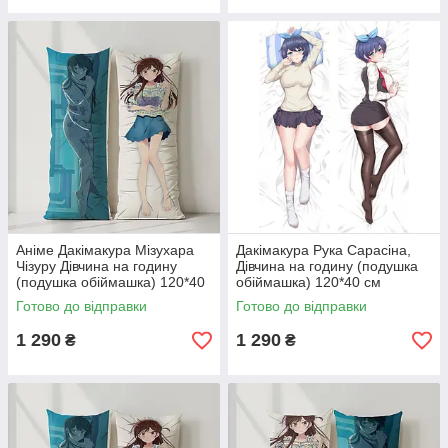
Аніме Дакімакура Мізухара
Дакімакура Рука Сарасіна,
Чізуру Дівчина на годину
Дівчина на годину (подушка
(подушка обіймашка) 120*40
обіймашка) 120*40 см
см
Готово до відправки
Готово до відправки
1 290
1 290
₴
₴