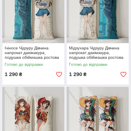
Ічіносе Чідзуру Дівчина
Мідзухара Чідзуру Дівчина
напрокат дакімакура,
напрокат дакімакура,
подушка обіймашка ростова
подушка обіймашка ростова
120*40 см
120*40 см
Готово до відправки
Готово до відправки
1 290
1 290
₴
₴