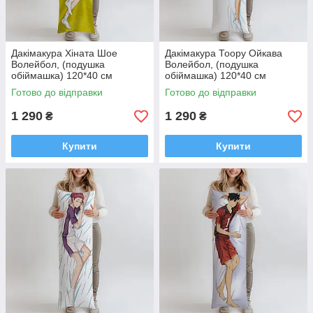
Дакімакура Хіната Шое
Дакімакура Тоору Ойкава
Волейбол, (подушка
Волейбол, (подушка
обіймашка) 120*40 см
обіймашка) 120*40 см
Готово до відправки
Готово до відправки
1 290
1 290
₴
₴
Купити
Купити