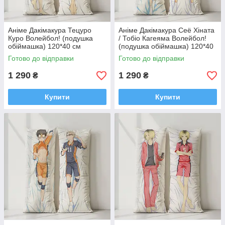
Аніме Дакімакура Тецуро
Аніме Дакімакура Сеё Хіната
Куро Волейбол! (подушка
/ Тобіо Кагеяма Волейбол!
обіймашка) 120*40 см
(подушка обіймашка) 120*40
см
Готово до відправки
Готово до відправки
1 290
1 290
₴
₴
Купити
Купити