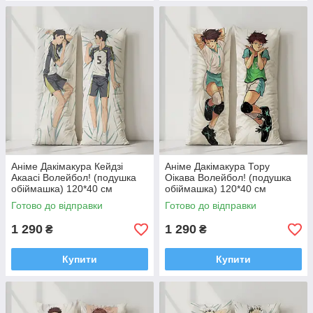
Аніме Дакімакура Кейдзі
Аніме Дакімакура Тору
Акаасі Волейбол! (подушка
Оікава Волейбол! (подушка
обіймашка) 120*40 см
обіймашка) 120*40 см
Готово до відправки
Готово до відправки
1 290
1 290
₴
₴
Купити
Купити