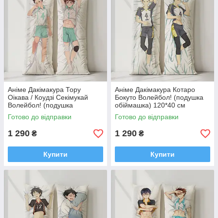
Аніме Дакімакура Тору
Аніме Дакімакура Котаро
Оікава / Коудзі Секімукай
Бокуто Волейбол! (подушка
Волейбол! (подушка
обіймашка) 120*40 см
обіймашка) 120*40 см
Готово до відправки
Готово до відправки
1 290
1 290
₴
₴
Купити
Купити