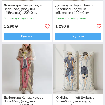
Дакімакура Саторі Тендо
Дакімакура Куроо Тецуро
Волейбол, (подушка
Волейбол, (подушка
обіймашка) 120*40 см
обіймашка) 120*40 см
Готово до відправки
Готово до відправки
1 290
1 290
₴
₴
Купити
Купити
Дакімакура Кенма Козуме
Ю Нісінойя, Кей Цукішіма
Волейбол, (подушка
Волейбол!! дакімакура,