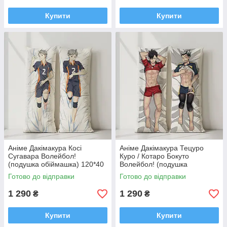
Купити
Купити
Аніме Дакімакура Косі
Аніме Дакімакура Тецуро
Сугавара Волейбол!
Куро / Котаро Бокуто
(подушка обіймашка) 120*40
Волейбол! (подушка
см
обіймашка) 120*40 см
Готово до відправки
Готово до відправки
1 290
1 290
₴
₴
Купити
Купити