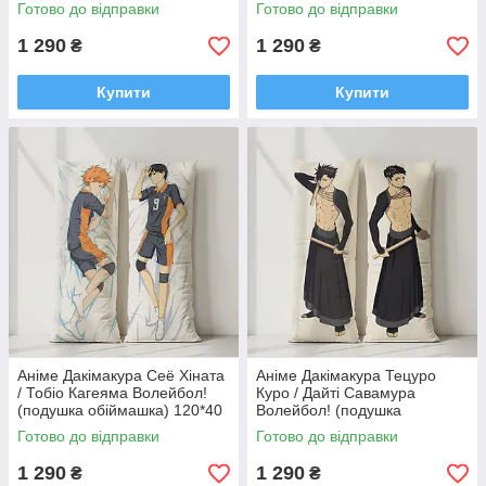
обіймашка) 120*40 см
Готово до відправки
Готово до відправки
1 290
1 290
₴
₴
Купити
Купити
Аніме Дакімакура Сеё Хіната
Аніме Дакімакура Тецуро
/ Тобіо Кагеяма Волейбол!
Куро / Дайті Савамура
(подушка обіймашка) 120*40
Волейбол! (подушка
см
обіймашка) 120*40 см
Готово до відправки
Готово до відправки
1 290
1 290
₴
₴