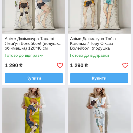
Аніме Дакімакура Тадаші
Аніме Дакімакура Тобіо
Ямаґуті Волейбол! (подушка
Кагеяма / Тору Оікава
обіймашка) 120*40 см
Волейбол! (подушка
обіймашка) 120*40 см
Готово до відправки
Готово до відправки
1 290
1 290
₴
₴
Купити
Купити