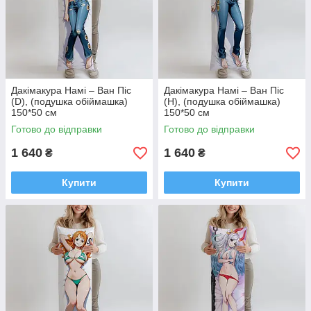
Дакімакура Намі – Ван Піс
Дакімакура Намі – Ван Піс
(D), (подушка обіймашка)
(H), (подушка обіймашка)
150*50 см
150*50 см
Готово до відправки
Готово до відправки
1 640
1 640
₴
₴
Купити
Купити