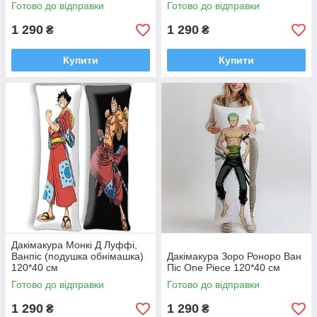
Готово до відправки
Готово до відправки
1 290
1 290
₴
₴
Купити
Купити
Дакімакура Монкі Д Луффі,
Ванпіс (подушка обнімашка)
Дакімакура Зоро Роноро Ван
120*40 см
Піс One Piece 120*40 см
Готово до відправки
Готово до відправки
1 290
1 290
₴
₴