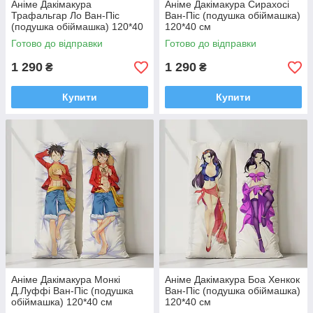
Аніме Дакімакура
Аніме Дакімакура Сирахосі
Трафальгар Ло Ван-Піс
Ван-Піс (подушка обіймашка)
(подушка обіймашка) 120*40
120*40 см
см
Готово до відправки
Готово до відправки
1 290
1 290
₴
₴
Купити
Купити
Аніме Дакімакура Монкі
Аніме Дакімакура Боа Хенкок
Д.Луффі Ван-Піс (подушка
Ван-Піс (подушка обіймашка)
обіймашка) 120*40 см
120*40 см