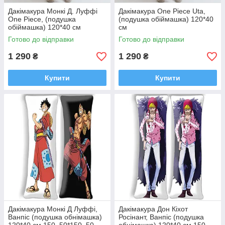
Дакімакура Монкі Д. Луффі
Дакімакура One Piece Uta,
One Piece, (подушка
(подушка обіймашка) 120*40
обіймашка) 120*40 см
см
Готово до відправки
Готово до відправки
1 290
1 290
₴
₴
Купити
Купити
Дакімакура Монкі Д Луффі,
Дакімакура Дон Кіхот
Ванпіс (подушка обнімашка)
Росінант, Ванпіс (подушка