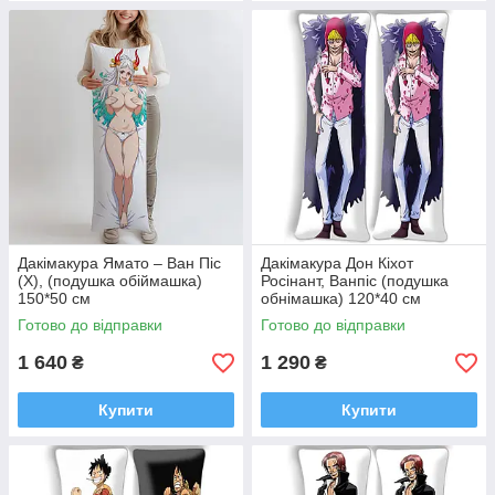
Дакімакура Ямато – Ван Піс
Дакімакура Дон Кіхот
(X), (подушка обіймашка)
Росінант, Ванпіс (подушка
150*50 см
обнімашка) 120*40 см
Готово до відправки
Готово до відправки
1 640
1 290
₴
₴
Купити
Купити