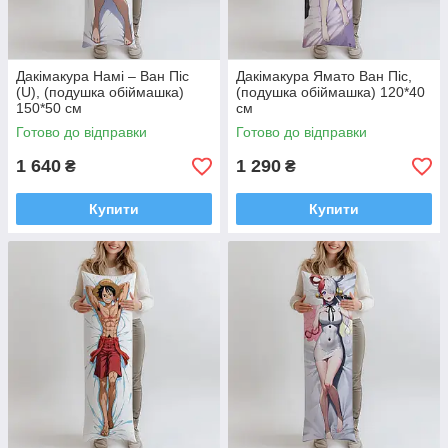
Дакімакура Намі – Ван Піс
Дакімакура Ямато Ван Піс,
(U), (подушка обіймашка)
(подушка обіймашка) 120*40
150*50 см
см
Готово до відправки
Готово до відправки
1 640
1 290
₴
₴
Купити
Купити